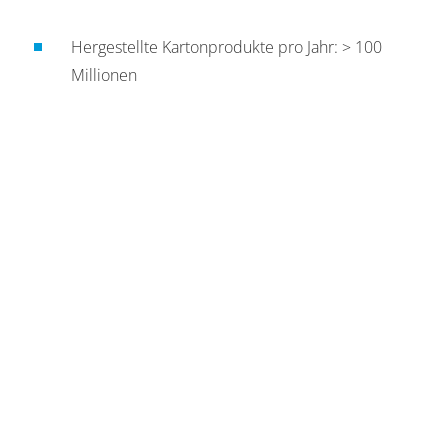
Hergestellte Kartonprodukte pro Jahr: > 100
Millionen
Plottermuster/Mock pro Jahr: > 5.000
Templates in der Produktdatenbank: mehr als
5.000
Jährliche Produktentwicklungen und -anpassungen:
mehr als 700
Oldies, but Goldies: 3 Vinylcovermaschinen aus
den 70ern
Farbanmischungen in unserem Farblabor pro Jahr:
rund 600